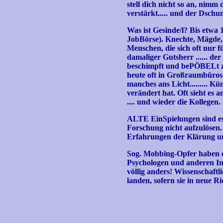
stell dich nicht so an, nimm
verstärkt..... und der Dschu
Was ist Gesinde/l? Bis etwa
JobBörse). Knechte, Mägde, A
Menschen, die sich oft nur 
damaliger Gutsherr ...... d
beschimpft und bePÖBELt zu 
heute oft in Großraumbüros
manches ans Licht......... K
verändert hat. Oft sieht es 
.... und wieder die Kollegen
ALTE EinSpielungen sind es
Forschung nicht aufzulösen.
Erfahrungen der Klärung un
Sog. Mobbing-Opfer haben 
Psychologen und anderen Inst
völlig anders! Wissenschaft
landen, sofern sie in neue R