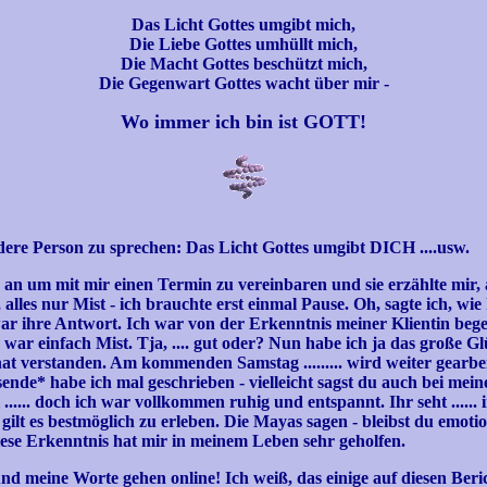
Das Licht Gottes umgibt mich,
Die Liebe Gottes umhüllt mich,
Die Macht Gottes beschützt mich,
Die Gegenwart Gottes wacht über mir -
Wo immer ich bin ist GOTT!
ndere Person zu sprechen: Das Licht Gottes umgibt DICH ....usw.
 an um mit mir einen Termin zu vereinbaren und sie erzählte mir, als
, alles nur Mist - ich brauchte erst einmal Pause. Oh, sagte ich, wi
 ihre Antwort. Ich war von der Erkenntnis meiner Klientin begeis
 war einfach Mist. Tja, .... gut oder? Nun habe ich ja das große Gl
hat verstanden. Am kommenden Samstag ......... wird weiter gearbe
sende* habe ich mal geschrieben - vielleicht sagst du auch bei mei
 ...... doch ich war vollkommen ruhig und entspannt. Ihr seht .....
gilt es bestmöglich zu erleben. Die Mayas sagen - bleibst du emotiona
ese Erkenntnis hat mir in meinem Leben sehr geholfen.
.. und meine Worte gehen online! Ich weiß, das einige auf diesen Ber