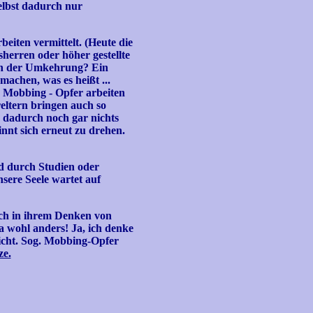
selbst dadurch nur
eiten vermittelt. (Heute die
herren oder höher gestellte
e in der Umkehrung? Ein
achen, was es heißt ...
. Mobbing - Opfer arbeiten
eltern bringen auch so
n dadurch noch gar nichts
innt sich erneut zu drehen.
d durch Studien oder
sere Seele wartet auf
ch in ihrem Denken von
da wohl anders! Ja, ich denke
nicht. Sog. Mobbing-Opfer
ze.