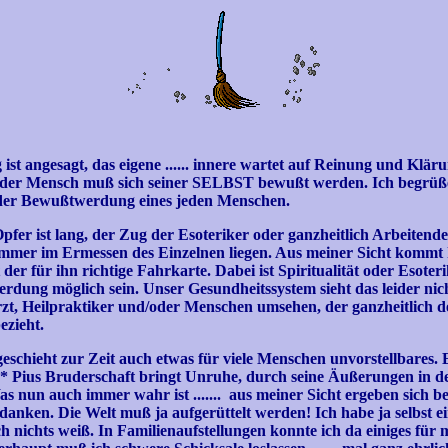
ist angesagt, das eigene ...... innere wartet auf Reinung und Kl
n, der Mensch muß sich seiner SELBST bewußt werden. Ich begrüß
der Bewußtwerdung eines jeden Menschen.
r ist lang, der Zug der Esoteriker oder ganzheitlich Arbeitenden is
 immer im Ermessen des Einzelnen liegen. Aus meiner Sicht kom
der für ihn richtige Fahrkarte. Dabei ist Spiritualität oder Esote
erdung möglich sein. Unser Gesundheitssystem sieht das leider nicht s
zt, Heilpraktiker und/oder Menschen umsehen, der ganzheitlich d
ezieht.
eschieht zur Zeit auch etwas für viele Menschen unvorstellbares. E
* Pius Bruderschaft bringt Unruhe, durch seine Äußerungen in d
as nun auch immer wahr ist ....... aus meiner Sicht ergeben sich be
anken. Die Welt muß ja aufgerüttelt werden! Ich habe ja selbst e
 ich nichts weiß. In Familienaufstellungen konnte ich da einiges fü