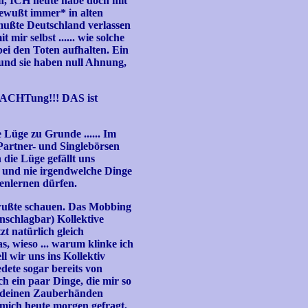
ich, ICH heute habe doch mit
ewußt immer* in alten
ußte Deutschland verlassen
ir selbst ...... wie solche
i den Toten aufhalten. Ein
 und sie haben null Ahnung,
er ACHTung!!! DAS ist
 Lüge zu Grunde ...... Im
n Partner- und Singlebörsen
die Lüge gefällt uns
 und nie irgendwelche Dinge
nenlernen dürfen.
ewußte schauen. Das Mobbing
unschlagbar) Kollektive
t natürlich gleich
, wieso ... warum klinke ich
ll wir uns ins Kollektiv
dete sogar bereits von
ch ein paar Dinge, die mir so
it deinen Zauberhänden
n mich heute morgen gefragt,