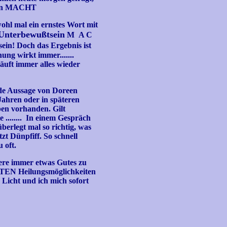
haben MACHT
ohl mal ein ernstes Wort mit
Unterbewußtsein
M A C
ein! Doch das Ergebnis ist
ng wirkt immer.......
läuft immer alles wieder
ende Aussage von Doreen
Jahren oder in späteren
ben vorhanden. Gilt
 ........ In einem Gespräch
berlegt mal so richtig, was
tzt Dünpfiff. So schnell
u oft.
ndere immer etwas Gutes zu
GUTEN Heilungsmöglichkeiten
 Licht und ich mich sofort