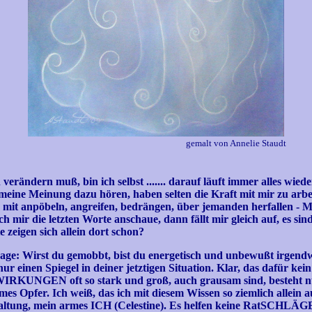
gemalt von Annelie Staudt
 verändern muß, bin ich selbst ....... darauf läuft immer alles wied
eine Meinung dazu hören, haben selten die Kraft mit mir zu arbe
 mit anpöbeln, angreifen, bedrängen, über jemanden herfallen - M
 mir die letzten Worte anschaue, dann fällt mir gleich auf, es si
zeigen sich allein dort schon?
ge: Wirst du gemobbt, bist du energetisch und unbewußt irgendw
r einen Spiegel in deiner jetztigen Situation. Klar, das dafür kein
sWIRKUNGEN oft so stark und groß, auch grausam sind, besteht n
mes Opfer. Ich weiß, das ich mit diesem Wissen so ziemlich allein a
ferhaltung, mein armes ICH (Celestine). Es helfen keine RatSCHLÄ