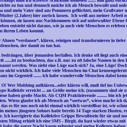
erhaupt muß ich schwere Schicksale loslassen ....... mal ganz ehrl
 nichts zu tun und dennoch msiche ich als Mensch bewußt und unb
a und mein Vater sind aus Pommern geflüchtet, mein Großvater m
ter (2.Jahre) hier zurück lassen. Ich weiß aus meiner Arbeit mit m
können, sie lassen uns Nachkommen sich auf unbewußter Ebene be
Leben entsteht nicht daraus, wie ja auch viele Menschen es erleben
in ihrem Leben kommt.
s der Ahnen *verdauen*, klären, reinigen und transformieren in tief
Menschen, der damit zu tun hat.
 bedrängen, über jemanden herfallen. Ich denke oft liegt auch eine
elt ......ist zu beobachten, das z.B. nur zu oft falsche Namen in de
nannt werden. Was zieht eine Lüge nach sich? Ja, eine Lüge! Doch 
 nicht wirklich. Ich habe viele Menschen im Chat kennengelernt
 Ganz im Gegenteil ....... ich habe wundervolle Menschen dabei ken
d O! Wer Mobbing aufklären...oder klären will, muß tief ins Unb
ippe Kollektiv erreicht ... an Größe meine ich. (zusammen sind sie 
ne haben große Macht. Als CQM Praktizierende ......... bin ich jetz
. Wieso glaube ich als Mensch an *soetwas*, wieso mache ich das
as es für uns noch nicht einmal wirklich vorstellbar ist, wie schne
in meines jüngsten Sohnes hatte bereits 14 Tage starken Husten, re
r. Ich korrigierte das Kollektive Grippe Bewußtsein für sie und no
ten Mittag erhielt ich eine SMS - Birgit, du hast wieder etwas m
g, ich habe die ganze Nacht kaum gehustet und meine Kollegen habe