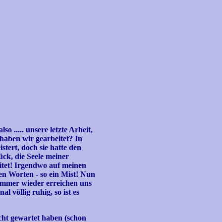
o ..... unsere letzte Arbeit,
e haben wir gearbeitet? In
tert, doch sie hatte den
ück, die Seele meiner
itet! Irgendwo auf meinen
nen Worten - so ein Mist! Nun
. immer wieder erreichen uns
l völlig ruhig, so ist es
icht gewartet haben (schon