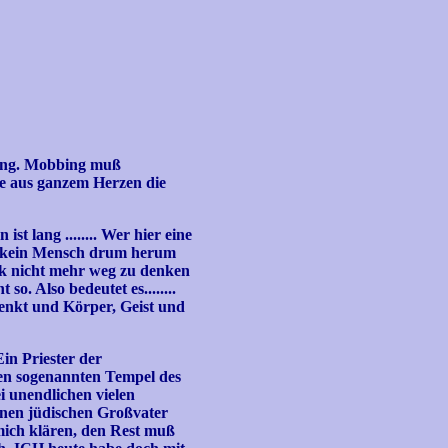
ärung. Mobbing muß
e aus ganzem Herzen die
t lang ........ Wer hier eine
mt kein Mensch drum herum
rik nicht mehr weg zu denken
o. Also bedeutet es........
enkt und Körper, Geist und
in Priester der
en sogenannten Tempel des
i unendlichen vielen
inen jüdischen Großvater
r mich klären, den Rest muß