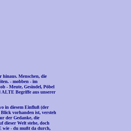
er hinaus. Menschen, die
iten. - mobben - im
ob - Meute, Gesindel, Pöbel
nd ALTE Begriffe aus unserer
o in diesem Einfluß (der
 Blick vorhanden ist, versteh
ur der Gedanke, die
uf dieser Welt stehe, doch
GE wie - du mußt da durch,