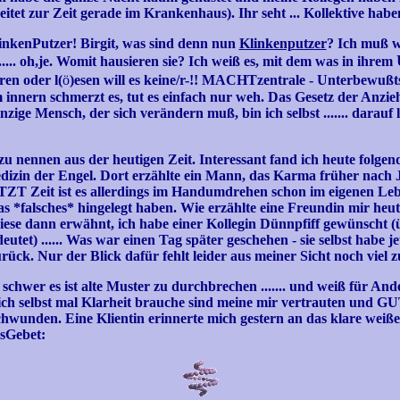
rbeitet zur Zeit gerade im Krankenhaus). Ihr seht ... Kollektive 
inkenPutzer! Birgit, was sind denn nun
Klinkenputzer
? Ich muß w
..... oh,je. Womit hausieren sie? Ich weiß es, mit dem was in ihrem
ren oder l(
ö
)esen will es keine/r-!! MACHTzentrale - Unterbewußts
nnern schmerzt es, tut es einfach nur weh. Das Gesetz der Anziehu
zige Mensch, der sich verändern muß, bin ich selbst ....... darauf 
 zu nennen aus der heutigen Zeit. Interessant fand ich heute folg
Medizin der Engel. Dort erzählte ein Mann, das Karma früher nach 
TZT Zeit ist es allerdings im Handumdrehen schon im eigenen Le
s *falsches* hingelegt haben. Wie erzählte eine Freundin mir heute
iese dann erwähnt, ich habe einer Kollegin Dünnpfiff gewünscht (ü
deutet) ...... Was war einen Tag später geschehen - sie selbst habe je
ck. Nur der Blick dafür fehlt leider aus meiner Sicht noch viel z
e schwer es ist alte Muster zu durchbrechen ....... und weiß für A
ich selbst mal Klarheit brauche sind meine mir vertrauten und 
hwunden. Eine Klientin erinnerte mich gestern an das klare weiße
gsGebet: