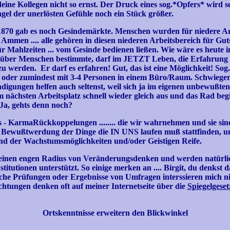
 deine Kollegen nicht so ernst. Der Druck eines sog.*Opfers* wird 
ngel der unerlösten Gefühle noch ein Stück größer.
 1870 gab es noch Gesindemärkte. Menschen wurden für niedere Arb
mmen .... alle gehören in diesen niederen Arbeitsbereich für Guts
für Mahlzeiten ... vom Gesinde bedienen ließen. Wie wäre es heut
er über Menschen bestimmte, darf im JETZT Leben, die Erfahrung m
werden. Er darf es erfahren! Gut, das ist eine Möglichkeit! Sog
 oder zumindest mit 3-4 Personen in einem Büro/Raum. Schwieger
ündigungen helfen auch seltenst, weil sich ja im eigenen unbewußte
am nächsten Arbeitsplatz schnell wieder gleich aus und das Rad beg
. Ja, gehts denn noch?
 - KarmaRückkoppelungen ........ die wir wahrnehmen und sie sin
 Bewußtwerdung der Dinge die IN UNS laufen muß stattfinden, un
d der Wachstumsmöglichkeiten und/oder Geistigen Reife.
einen engen Radius von Veränderungsdenken und werden natürli
itutionen unterstützt. So einige merken an .... Birgit, du denkst 
liche Prüfungen oder Ergebnisse von Umfragen interssieren mich 
ichtungen denken oft auf meiner Internetseite über die
Spiegelgeset
Ortskenntnisse erweitern den Blickwinkel