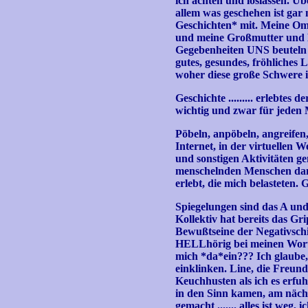
ich achten und loslassen. Üb
allem was geschehen ist gar
Geschichten* mit. Meine Om
und meine Großmutter und Mut
Gegebenheiten UNS beuteln 
gutes, gesundes, fröhliches 
woher diese große Schwere 
Geschichte ......... erlebte
wichtig und zwar für jeden 
Pöbeln, anpöbeln, angreifen,
Internet, in der virtuellen W
und sonstigen Aktivitäten ge
menschelnden Menschen dann
erlebt, die mich belasteten.
Spiegelungen sind das A un
Kollektiv hat bereits das Gr
Bewußtseine der Negativschie
HELLhörig bei meinen Worten
mich *da*ein??? Ich glaube, d
einklinken. Line, die Freund
Keuchhusten als ich es erfuh
in den Sinn kamen, am nächs
gemacht ....... alles ist we