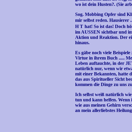
wo ist dein Husten?. (Sie a
Sog. Mobbing Opfer sind Kl
mir selbst reden. Hausierer .
H T
hat! So ist das! Doch hö
im AUSSEN sichtbar und im i
Aktion und Reaktion. Der ein
hinaus.
Es gäbe noch viele Beispiele
Virtue in ihrem Buch ..... 
Leben auftauchte, in der JE
natürlich nur, wenn wir etwa
mit einer Bekannten, hatte d
das aus Spiritueller Sicht be
kommen die Dinge zu uns zurü
Ich selbst weiß natürlich wi
tun und kann helfen. Wenn 
wie aus meinen Gehirn versc
an mein allerliebstes Heilun